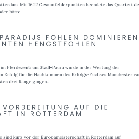
otterdam. Mit 16.22 Gesamtfehlerpunkten beendete das Quartett d
er hätte...
PARADIJS FOHLEN DOMINIERE
ONTEN HENGSTFOHLEN
im Pferdezentrum Stadl-Paura wurde in der Wertung der
en Erfolg für die Nachkommen des Erfolgs-Fuchses Manchester va
ten drei Ränge gingen...
 VORBEREITUNG AUF DIE
AFT IN ROTTERDAM
 sind kurz vor der Europameisterschaft in Rotterdam auf